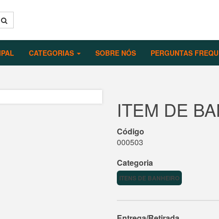
IPAL
CATEGORIAS
SOBRE NÓS
PERGUNTAS FREQU
ITEM DE BA
Código
000503
Categoria
ITENS DE BANHEIRO
Entrega/Retirada