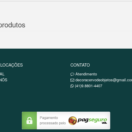
produtos
 LOCAÇÕES
CONTATO
AL
Atendimento
NÓS
decoracervodeobjetos@gmail.c
(41)9.8801-4407