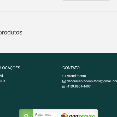
produtos
 LOCAÇÕES
CONTATO
AL
Atendimento
NÓS
decoracervodeobjetos@gmail.c
(41)9.8801-4407