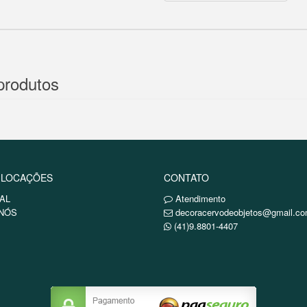
produtos
 LOCAÇÕES
CONTATO
AL
Atendimento
NÓS
decoracervodeobjetos@gmail.c
(41)9.8801-4407